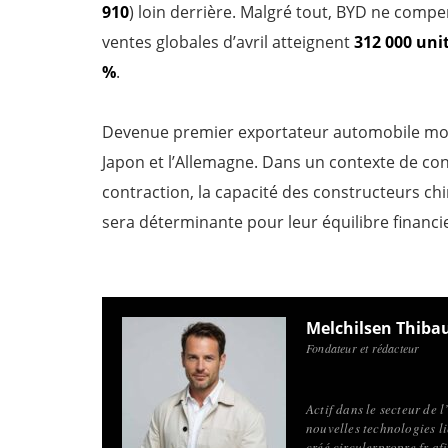
910
) loin derrière. Malgré tout, BYD ne comp
ventes globales d’avril atteignent
312 000 uni
%
.
Devenue premier exportateur automobile mondi
Japon et l’Allemagne. Dans un contexte de co
contraction, la capacité des constructeurs c
sera déterminante pour leur équilibre financie
Melchilsen Thiba
Fondateur et rédacteur
Actif dans le secteur de 
nouvelles technologies li
créé circulerpropre.fr a