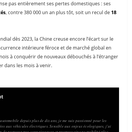
ense pas entièrement ses pertes domestiques : ses
tés
, contre 380 000 un an plus tôt, soit un recul de
18
al dès 2023, la Chine creuse encore l’écart sur le
ncurrence intérieure féroce et de marché global en
hinois à conquérir de nouveaux débouchés à l’étranger
r dans les mois à venir.
ut
l’automobile depuis plus de dix ans, je me suis passionné pour les
ées aux véhicules électriques. Sensible aux enjeux écologiques, j’ai
fin de partager mes connaissances et promouvoir une mobilité plus