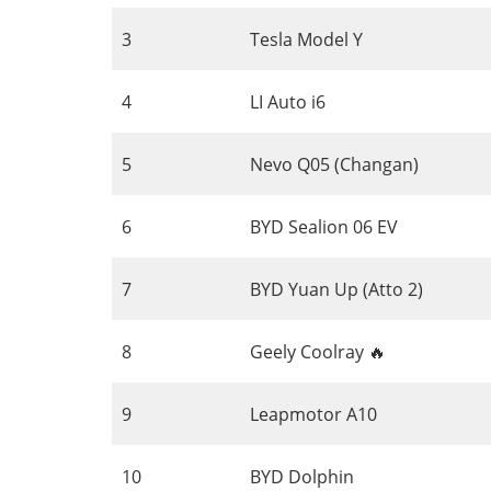
3
Tesla Model Y
4
LI Auto i6
5
Nevo Q05 (Changan)
6
BYD Sealion 06 EV
7
BYD Yuan Up (Atto 2)
8
Geely Coolray 🔥
9
Leapmotor A10
10
BYD Dolphin