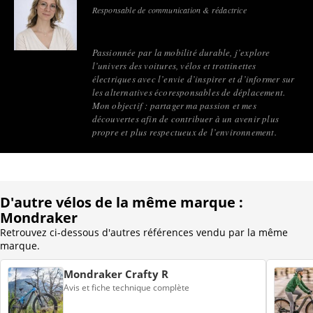
Responsable de communication & rédactrice
Passionnée par la mobilité durable, j’explore
l’univers des voitures, vélos et trottinettes
électriques avec l’envie d’inspirer et d’informer sur
les alternatives écoresponsables de déplacement.
Mon objectif : partager ma passion et mes
découvertes afin de contribuer à un avenir plus
propre et plus respectueux de l’environnement.
D'autre vélos de la même marque :
Mondraker
Retrouvez ci-dessous d'autres références vendu par la même
marque.
Mondraker Crafty R
Avis et fiche technique complète