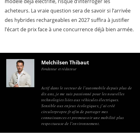
modèle déjà électrifié, risque d’interroger les
acheteurs. La vraie question sera de savoir si l’arrivée
des hybrides rechargeables en 2027 suffira à justifier
l’écart de prix face à une concurrence déjà bien armée.
Melchilsen Thibaut
Fondateur et rédacteur
Actif dans le secteur de l’automobile depuis plus de
dix ans, je me suis passionné pour les nouvelles
technologies liées aux véhicules électriques.
Sensible aux enjeux écologiques, j’ai créé
circulerpropre.fr afin de partager mes
connaissances et promouvoir une mobilité plus
respectueuse de l’environnement.