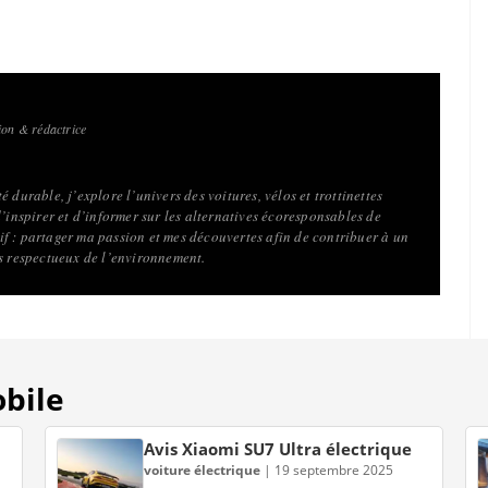
on & rédactrice
 durable, j’explore l’univers des voitures, vélos et trottinettes
d’inspirer et d’informer sur les alternatives écoresponsables de
f : partager ma passion et mes découvertes afin de contribuer à un
us respectueux de l’environnement.
obile
Avis Xiaomi SU7 Ultra électrique
voiture électrique
|
19 septembre 2025