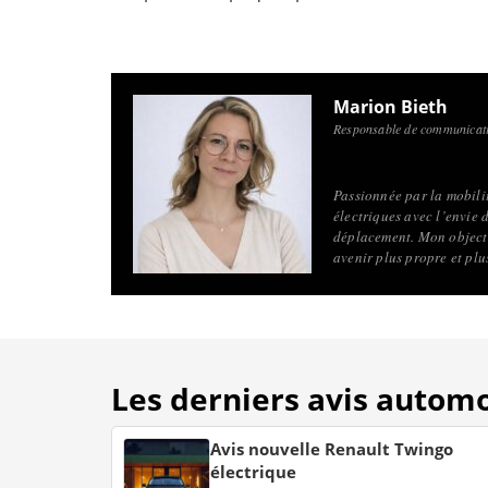
Marion Bieth
Responsable de communicati
Passionnée par la mobilité
électriques avec l’envie 
déplacement. Mon objecti
avenir plus propre et pl
Les derniers avis autom
Avis nouvelle Renault Twingo
électrique