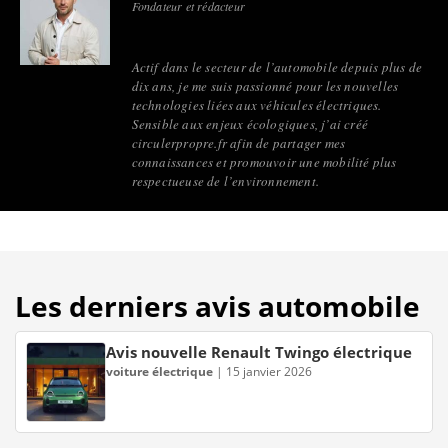
Fondateur et rédacteur
Actif dans le secteur de l’automobile depuis plus de
dix ans, je me suis passionné pour les nouvelles
technologies liées aux véhicules électriques.
Sensible aux enjeux écologiques, j’ai créé
circulerpropre.fr afin de partager mes
connaissances et promouvoir une mobilité plus
respectueuse de l’environnement.
Les derniers avis automobile
Avis nouvelle Renault Twingo électrique
voiture électrique
|
15 janvier 2026