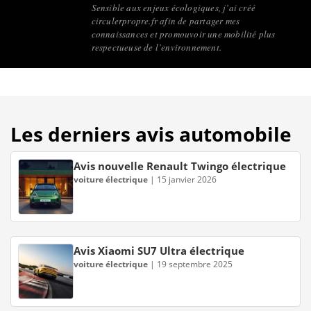
Sensible aux enjeux écologiques, j’ai créé
circulerpropre.fr afin de partager mes
connaissances et promouvoir une mobilité plus
respectueuse de l’environnement.
Les derniers avis automobile
Avis nouvelle Renault Twingo électrique
voiture électrique
|
15 janvier 2026
Avis Xiaomi SU7 Ultra électrique
voiture électrique
|
19 septembre 2025