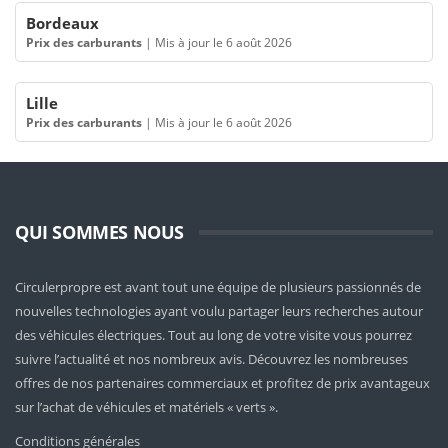
Bordeaux
Prix des carburants
|
Mis à jour le 6 août 2026
Lille
Prix des carburants
|
Mis à jour le 6 août 2026
QUI SOMMES NOUS
Circulerpropre est avant tout une équipe de plusieurs passionnés de
nouvelles technologies ayant voulu partager leurs recherches autour
des véhicules électriques. Tout au long de votre visite vous pourrez
suivre l’actualité et nos nombreux avis. Découvrez les nombreuses
offres de nos partenaires commerciaux et profitez de prix avantageux
sur l’achat de véhicules et matériels « verts ».
Conditions générales