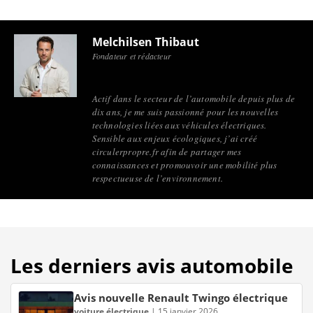
Melchilsen Thibaut
Fondateur et rédacteur
Actif dans le secteur de l’automobile depuis plus de
dix ans, je me suis passionné pour les nouvelles
technologies liées aux véhicules électriques.
Sensible aux enjeux écologiques, j’ai créé
circulerpropre.fr afin de partager mes
connaissances et promouvoir une mobilité plus
respectueuse de l’environnement.
Les derniers avis automobile
Avis nouvelle Renault Twingo électrique
voiture électrique
|
15 janvier 2026