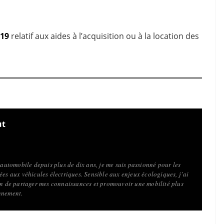
019
relatif aux aides à l’acquisition ou à la location des
ut
l’automobile depuis plus de dix ans, je me suis passionné pour les
ées aux véhicules électriques. Sensible aux enjeux écologiques, j’ai
fin de partager mes connaissances et promouvoir une mobilité plus
nnement.