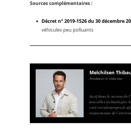
Sources complémentaires :
Décret n° 2019-1526 du 30 décembre 2
véhicules peu polluants
Melchilsen Thiba
Fondateur et rédacteur
Actif dans le secteur de 
nouvelles technologies li
créé circulerpropre.fr a
respectueuse de l’enviro