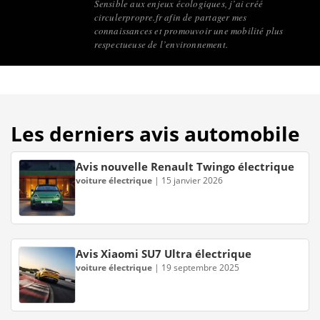
Sensible aux enjeux écologiques, j’ai créé
circulerpropre.fr afin de partager mes
connaissances et promouvoir une mobilité plus
respectueuse de l’environnement.
Les derniers avis automobile
Avis nouvelle Renault Twingo électrique
voiture électrique
|
15 janvier 2026
Avis Xiaomi SU7 Ultra électrique
voiture électrique
|
19 septembre 2025