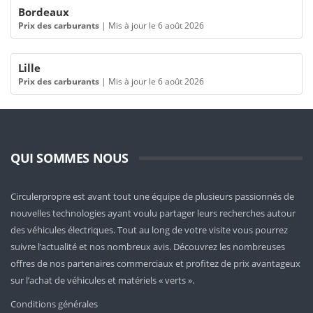
Bordeaux
Prix des carburants
|
Mis à jour le 6 août 2026
Lille
Prix des carburants
|
Mis à jour le 6 août 2026
QUI SOMMES NOUS
Circulerpropre est avant tout une équipe de plusieurs passionnés de
nouvelles technologies ayant voulu partager leurs recherches autour
des véhicules électriques. Tout au long de votre visite vous pourrez
suivre l’actualité et nos nombreux avis. Découvrez les nombreuses
offres de nos partenaires commerciaux et profitez de prix avantageux
sur l’achat de véhicules et matériels « verts ».
Conditions générales