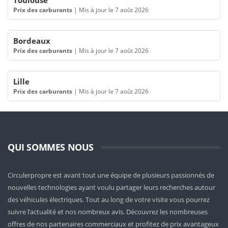
Toulouse
Prix des carburants
|
Mis à jour le 7 août 2026
Bordeaux
Prix des carburants
|
Mis à jour le 7 août 2026
Lille
Prix des carburants
|
Mis à jour le 7 août 2026
QUI SOMMES NOUS
Circulerpropre est avant tout une équipe de plusieurs passionnés de
nouvelles technologies ayant voulu partager leurs recherches autour
des véhicules électriques. Tout au long de votre visite vous pourrez
suivre l’actualité et nos nombreux avis. Découvrez les nombreuses
offres de nos partenaires commerciaux et profitez de prix avantageux