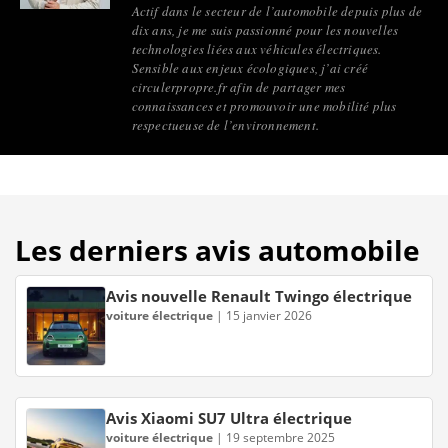
Actif dans le secteur de l’automobile depuis plus de
dix ans, je me suis passionné pour les nouvelles
technologies liées aux véhicules électriques.
Sensible aux enjeux écologiques, j’ai créé
circulerpropre.fr afin de partager mes
connaissances et promouvoir une mobilité plus
respectueuse de l’environnement.
Les derniers avis automobile
Avis nouvelle Renault Twingo électrique
voiture électrique
|
15 janvier 2026
Avis Xiaomi SU7 Ultra électrique
voiture électrique
|
19 septembre 2025