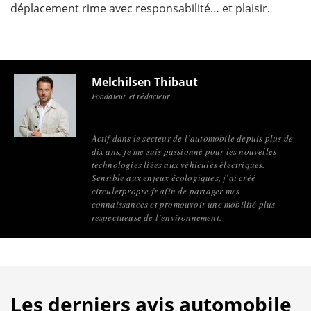
déplacement rime avec responsabilité… et plaisir.
Melchilsen Thibaut
Fondateur et rédacteur
Actif dans le secteur de l’automobile depuis plus de
dix ans, je me suis passionné pour les nouvelles
technologies liées aux véhicules électriques.
Sensible aux enjeux écologiques, j’ai créé
circulerpropre.fr afin de partager mes
connaissances et promouvoir une mobilité plus
respectueuse de l’environnement.
Les derniers avis automobile