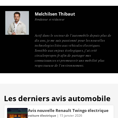
Melchilsen Thibaut
Fondateur et rédacteur
Actif dans le secteur de l’automobile depuis plus de
dix ans, je me suis passionné pour les nouvelles
technologies liées aux véhicules électriques.
Sensible aux enjeux écologiques, j’ai créé
circulerpropre.fr afin de partager mes
connaissances et promouvoir une mobilité plus
respectueuse de l’environnement.
Les derniers avis automobile
Avis nouvelle Renault Twingo électrique
voiture électrique
|
15 janvier 2026