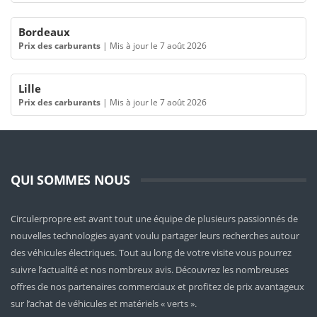
Bordeaux
Prix des carburants
|
Mis à jour le 7 août 2026
Lille
Prix des carburants
|
Mis à jour le 7 août 2026
QUI SOMMES NOUS
Circulerpropre est avant tout une équipe de plusieurs passionnés de
nouvelles technologies ayant voulu partager leurs recherches autour
des véhicules électriques. Tout au long de votre visite vous pourrez
suivre l’actualité et nos nombreux avis. Découvrez les nombreuses
offres de nos partenaires commerciaux et profitez de prix avantageux
sur l’achat de véhicules et matériels « verts ».