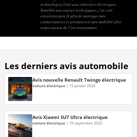
technologies liées aux véhicules électriques.
Sensible aux enjeux écologiques, j’ai créé
circulerpropre.fr afin de partager mes
connaissances et promouvoir une mobilité plus
respectueuse de l’environnement.
Les derniers avis automobile
Avis nouvelle Renault Twingo électrique
voiture électrique
|
15 janvier 2026
Avis Xiaomi SU7 Ultra électrique
voiture électrique
|
19 septembre 2025