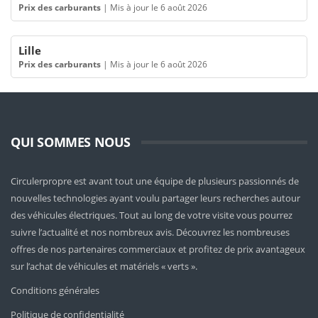
Prix des carburants
|
Mis à jour le 6 août 2026
Lille
Prix des carburants
|
Mis à jour le 6 août 2026
QUI SOMMES NOUS
Circulerpropre est avant tout une équipe de plusieurs passionnés de
nouvelles technologies ayant voulu partager leurs recherches autour
des véhicules électriques. Tout au long de votre visite vous pourrez
suivre l’actualité et nos nombreux avis. Découvrez les nombreuses
offres de nos partenaires commerciaux et profitez de prix avantageux
sur l’achat de véhicules et matériels « verts ».
Conditions générales
Politique de confidentialité