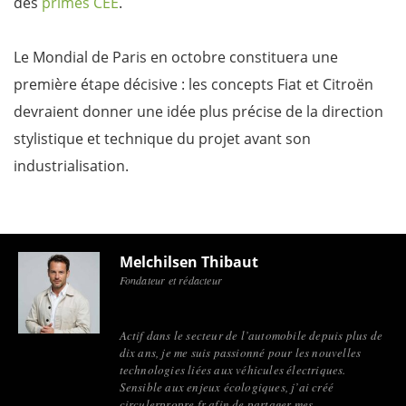
des
primes CEE
.
Le Mondial de Paris en octobre constituera une
première étape décisive : les concepts Fiat et Citroën
devraient donner une idée plus précise de la direction
stylistique et technique du projet avant son
industrialisation.
Melchilsen Thibaut
Fondateur et rédacteur
Actif dans le secteur de l’automobile depuis plus de
dix ans, je me suis passionné pour les nouvelles
technologies liées aux véhicules électriques.
Sensible aux enjeux écologiques, j’ai créé
circulerpropre.fr afin de partager mes