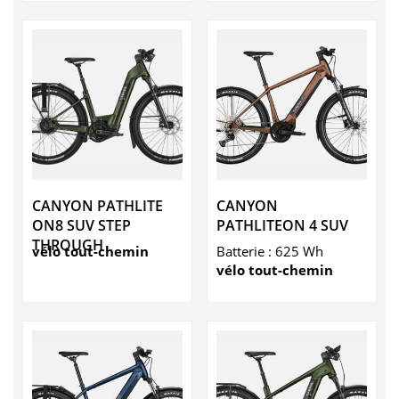
CANYON PATHLITE
CANYON
ON8 SUV STEP
PATHLITEON 4 SUV
THROUGH
vélo tout-chemin
Batterie : 625 Wh
vélo tout-chemin