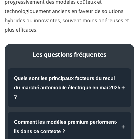
progressivement des modèles coûteux et
technologiquement anciens en faveur de solutions
hybrides ou innovantes, souvent moins onéreuses et
plus efficaces.
Les questions fréquentes
Quels sont les principaux facteurs du recul
+
du marché automobile électrique en mai 2025
?
Divers éléments influencent cette régression, dont le
principal est la baisse des immatriculations de marques
Comment les modèles premium performent-
+
phares comme Tesla. Les aléas économiques et
ils dans ce contexte ?
l’évolution des préférences des consommateurs