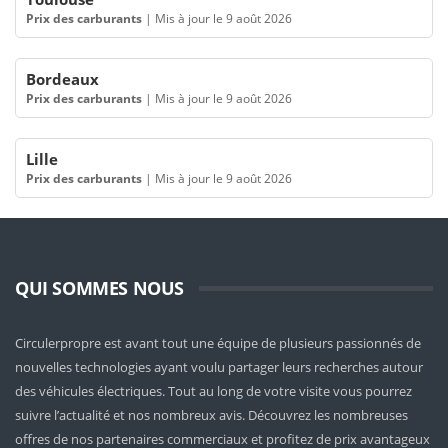
Prix des carburants
|
Mis à jour le 9 août 2026
Bordeaux
Prix des carburants
|
Mis à jour le 9 août 2026
Lille
Prix des carburants
|
Mis à jour le 9 août 2026
QUI SOMMES NOUS
Circulerpropre est avant tout une équipe de plusieurs passionnés de
nouvelles technologies ayant voulu partager leurs recherches autour
des véhicules électriques. Tout au long de votre visite vous pourrez
suivre l’actualité et nos nombreux avis. Découvrez les nombreuses
offres de nos partenaires commerciaux et profitez de prix avantageux