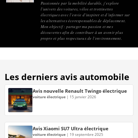
Passionnée par la mobilité durable, j’explore
l’univers des voitures, vélos et trottinettes
électriques avec l’envie d’inspirer et d’informer sur
les alternatives écoresponsables de déplacement.
Mon objectif : partager ma passion et mes
découvertes afin de contribuer à un avenir plus
propre et plus respectueux de l’environnement.
Les derniers avis automobile
Avis nouvelle Renault Twingo électrique
voiture électrique
|
15 janvier 2026
Avis Xiaomi SU7 Ultra électrique
voiture électrique
|
19 septembre 2025