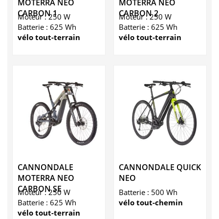
MOTERRA NEO
MOTERRA NEO
CARBON 1
CARBON 2
Moteur : 250 W
Moteur : 250 W
Batterie : 625 Wh
Batterie : 625 Wh
vélo tout-terrain
vélo tout-terrain
CANNONDALE
CANNONDALE QUICK
MOTERRA NEO
NEO
CARBON SE
Moteur : 250 W
Batterie : 500 Wh
Batterie : 625 Wh
vélo tout-chemin
vélo tout-terrain