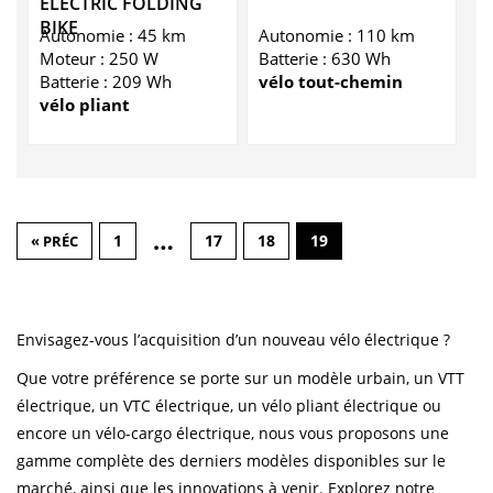
ELECTRIC FOLDING
BIKE
Autonomie : 45 km
Autonomie : 110 km
Moteur : 250 W
Batterie : 630 Wh
Batterie : 209 Wh
vélo tout-chemin
vélo pliant
…
1
17
18
19
« PRÉC
Envisagez-vous l’acquisition d’un nouveau vélo électrique ?
Que votre préférence se porte sur un modèle urbain, un VTT
électrique, un VTC électrique, un vélo pliant électrique ou
encore un vélo-cargo électrique, nous vous proposons une
gamme complète des derniers modèles disponibles sur le
marché, ainsi que les innovations à venir. Explorez notre