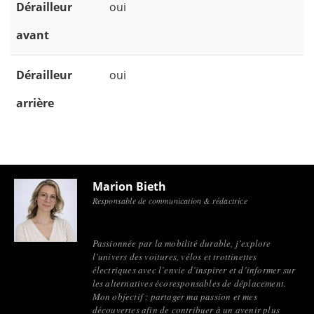
Dérailleur
oui
avant
Dérailleur
oui
arrière
Marion Bieth
Responsable de communication & rédactrice
Passionnée par la mobilité durable, j’explore
l’univers des voitures, vélos et trottinettes
électriques avec l’envie d’inspirer et d’informer sur
les alternatives écoresponsables de déplacement.
Mon objectif : partager ma passion et mes
découvertes afin de contribuer à un avenir plus