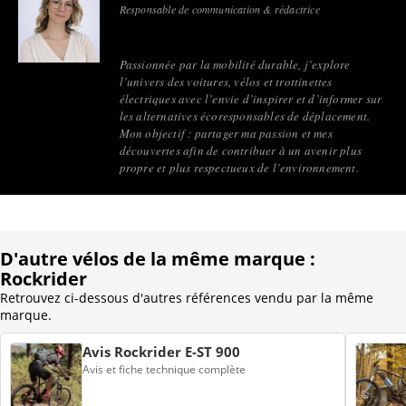
Responsable de communication & rédactrice
Passionnée par la mobilité durable, j’explore
l’univers des voitures, vélos et trottinettes
électriques avec l’envie d’inspirer et d’informer sur
les alternatives écoresponsables de déplacement.
Mon objectif : partager ma passion et mes
découvertes afin de contribuer à un avenir plus
propre et plus respectueux de l’environnement.
D'autre vélos de la même marque :
Rockrider
Retrouvez ci-dessous d'autres références vendu par la même
marque.
Avis Rockrider E-ST 900
Avis et fiche technique complète