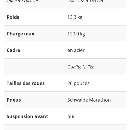
Taille du cycliste
L/XL: 178 à 188 cm,
Poids
13.3 kg
Charge max.
120.0 kg
Cadre
en acier
Qualité Hi-Ten
Tailles des roues
26 pouces
Pneus
Schwalbe Marathon
Suspension avant
oui