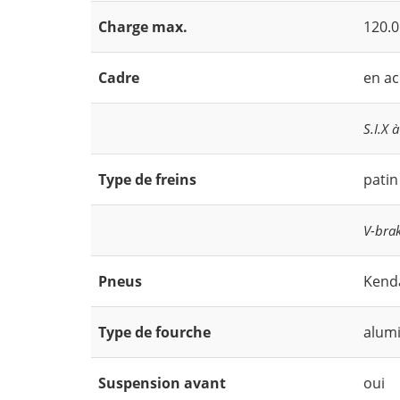
Charge max.
120.0
Cadre
en ac
S.I.X 
Type de freins
patin
V-brak
Pneus
Kend
Type de fourche
alum
Suspension avant
oui